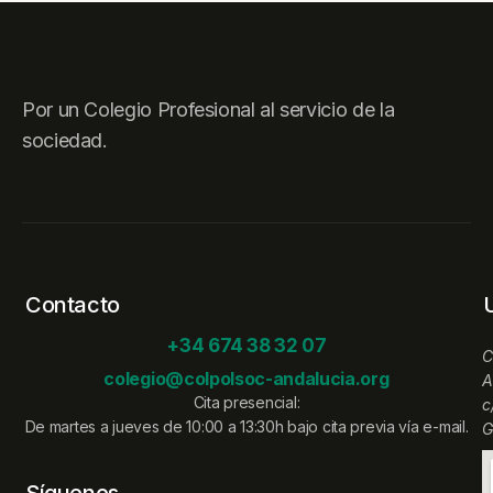
Por un Colegio Profesional al servicio de la
sociedad.
Contacto
+34 674 38 32 07
C
colegio@colpolsoc-andalucia.org
A
Cita presencial:
c
De martes a jueves de 10:00 a 13:30h bajo cita previa vía e-mail.
G
Síguenos