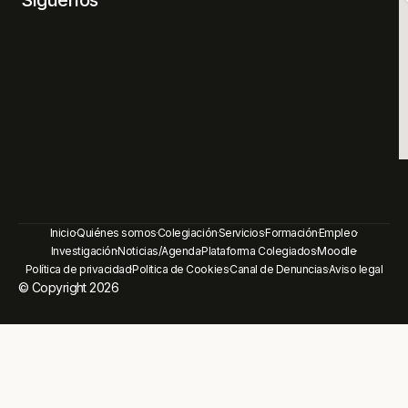
Inicio
Quiénes somos
Colegiación
Servicios
Formación
Empleo
Investigación
Noticias/Agenda
Plataforma Colegiados
Moodle
Política de privacidad
Politica de Cookies
Canal de Denuncias
Aviso legal
© Copyright 2026